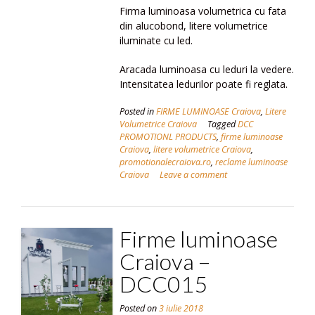
Firma luminoasa volumetrica cu fata
din alucobond, litere volumetrice
iluminate cu led.
Aracada luminoasa cu leduri la vedere.
Intensitatea ledurilor poate fi reglata.
Posted in
FIRME LUMINOASE Craiova
,
Litere
Volumetrice Craiova
Tagged
DCC
PROMOTIONL PRODUCTS
,
firme luminoase
Craiova
,
litere volumetrice Craiova
,
promotionalecraiova.ro
,
reclame luminoase
Craiova
Leave a comment
Firme luminoase
Craiova –
DCC015
Posted on
3 iulie 2018