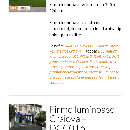
Firma luminoasa volumetrica 300 x
220 cm
Firma luminoasa cu fata din
alucobond, iluminare cu led, lumina tip
halou pentru litere
Posted in
FIRME LUMINOASE Craiova
,
Litere
Volumetrice Craiova
Tagged
DCC Natura
Plant Craiova
,
DCC PROMOTIONL PRODUCTS
,
firme luminoase Craiova
,
litere volumetrice
Craiova
,
Productie publicitara Craiova
,
promotionalecraiova.ro
,
reclame luminoase
Craiova
,
reclame luminoase cu led
Leave a
comment
Firme luminoase
Craiova –
DCC016