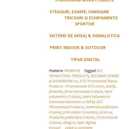
STEAGURI, ESARFE, FANIOANE
TRICOURI SI ECHIPAMENTE
SPORTIVE
SISTEME DE AFISAJ & SIGNALISTICA
PRINT INDOOR & OUTDOOR
TIPAR DIGITAL
Posted in
PROMOTII
Tagged
DCC
PROMOTIONL PRODUCTS
,
DECORARI VITRINE
& SHOWROOM-uri
,
ECO Promotional Wood
Products - Promotionale ECO Lemn
,
esarfe
,
fanioane
,
firme luminoase Craiova
,
litere
volumetrice Craiova
,
Litere Volumetrice
luminoase iluminare cu led by DCC
PRomotional Products
,
materiale publicitare
Craiova
,
print indoor si outdoor
,
print uv
,
Productie publicitara Craiova
,
Promotionale
Craiova
,
steaguri
,
tipar digital
,
tricouri
Leave a comment