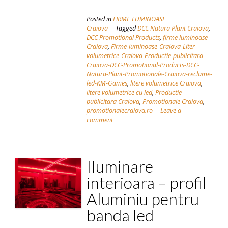
Posted in
FIRME LUMINOASE
Craiova
Tagged
DCC Natura Plant Craiova
,
DCC Promotional Products
,
firme luminoase
Craiova
,
Firme-luminoase-Craiova-Liter-
volumetrice-Craiova-Productie-publicitara-
Craiova-DCC-Promotional-Products-DCC-
Natura-Plant-Promotionale-Craiova-reclame-
led-KM-Games
,
litere volumetrice Craiova
,
litere volumetrice cu led
,
Productie
publicitara Craiova
,
Promotionale Craiova
,
promotionalecraiova.ro
Leave a
comment
Iluminare
interioara – profil
Aluminiu pentru
banda led