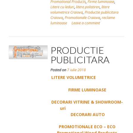
Promotional Products
,
Firme luminoase
,
Litere cu leduri
,
litere polistiren
,
litere
volumetrice Craiova
,
Productie publicitara
Craiova
,
Promotionale Craiova
,
reclame
luminoase
Leave a comment
PRODUCTIE
PUBLICITARA
Posted on
7 iulie 2018
LITERE VOLUMETRICE
FIRME LUMINOASE
DECORARI VITRINE & SHOWROOM-
uri
DECORARI AUTO
PROMOTIONALE ECO – ECO
Promotional Wood Products