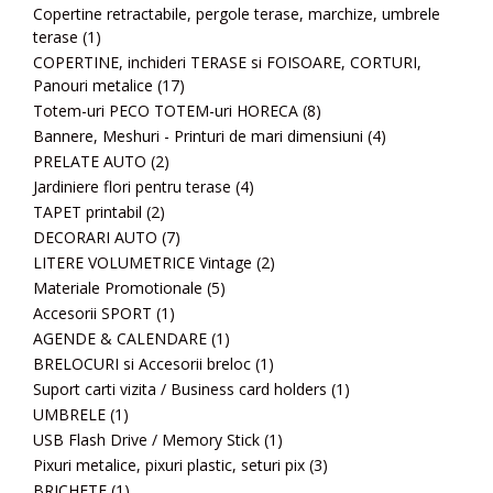
Copertine retractabile, pergole terase, marchize, umbrele
terase
(1)
COPERTINE, inchideri TERASE si FOISOARE, CORTURI,
Panouri metalice
(17)
Totem-uri PECO TOTEM-uri HORECA
(8)
Bannere, Meshuri - Printuri de mari dimensiuni
(4)
PRELATE AUTO
(2)
Jardiniere flori pentru terase
(4)
TAPET printabil
(2)
DECORARI AUTO
(7)
LITERE VOLUMETRICE Vintage
(2)
Materiale Promotionale
(5)
Accesorii SPORT
(1)
AGENDE & CALENDARE
(1)
BRELOCURI si Accesorii breloc
(1)
Suport carti vizita / Business card holders
(1)
UMBRELE
(1)
USB Flash Drive / Memory Stick
(1)
Pixuri metalice, pixuri plastic, seturi pix
(3)
BRICHETE
(1)