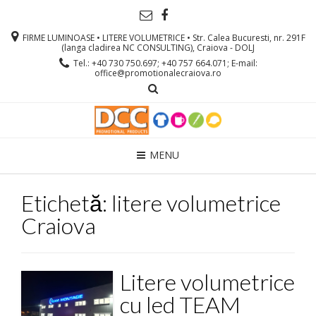
FIRME LUMINOASE • LITERE VOLUMETRICE • Str. Calea Bucuresti, nr. 291F
(langa cladirea NC CONSULTING), Craiova - DOLJ
Tel.: +40 730 750.697; +40 757 664.071; E-mail:
office@promotionalecraiova.ro
MENU
Etichetă: litere volumetrice
Craiova
Litere volumetrice
cu led TEAM