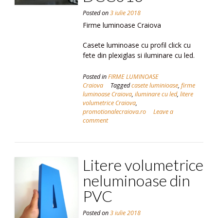
Posted on
3 iulie 2018
Firme luminoase Craiova
Casete luminoase cu profil click cu
fete din plexiglas si iluminare cu led.
Posted in
FIRME LUMINOASE
Craiova
Tagged
casete luminioase
,
firme
luminoase Craiova
,
iluminare cu led
,
litere
volumetrice Craiova
,
promotionalecraiova.ro
Leave a
comment
Litere volumetrice
neluminoase din
PVC
Posted on
3 iulie 2018