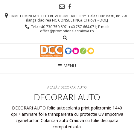
FIRME LUMINOASE • LITERE VOLUMETRICE • Str. Calea Bucuresti, nr. 291F
(langa cladirea NC CONSULTING), Craiova - DOLJ
Tel.: +40 730 750.697; +40 757 664.071; E-mail:
office@promotionalecraiova.ro
MENU
ACASĂ
/ DECORARI AUTO
DECORARI AUTO
DECORARI AUTO folie autocolanta print policromie 1440
dpi +laminare folie transparenta cu protectie UV impotriva
zgarieturilor. Colantari auto Craiova cu folie decupata
computerizata.