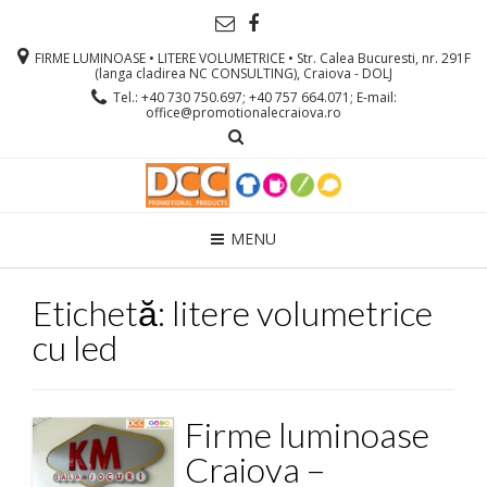
FIRME LUMINOASE • LITERE VOLUMETRICE • Str. Calea Bucuresti, nr. 291F
(langa cladirea NC CONSULTING), Craiova - DOLJ
Tel.: +40 730 750.697; +40 757 664.071; E-mail:
office@promotionalecraiova.ro
MENU
Etichetă: litere volumetrice
cu led
Firme luminoase
Craiova –