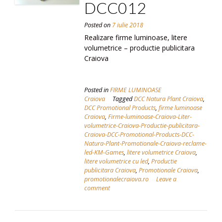
DCC012
Posted on
7 iulie 2018
Realizare firme luminoase, litere
volumetrice – productie publicitara
Craiova
Posted in
FIRME LUMINOASE
Craiova
Tagged
DCC Natura Plant Craiova
,
DCC Promotional Products
,
firme luminoase
Craiova
,
Firme-luminoase-Craiova-Liter-
volumetrice-Craiova-Productie-publicitara-
Craiova-DCC-Promotional-Products-DCC-
Natura-Plant-Promotionale-Craiova-reclame-
led-KM-Games
,
litere volumetrice Craiova
,
litere volumetrice cu led
,
Productie
publicitara Craiova
,
Promotionale Craiova
,
promotionalecraiova.ro
Leave a
comment