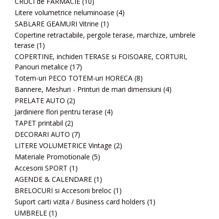
CRUCI de FARMACIE
(10)
Litere volumetrice neluminoase
(4)
SABLARE GEAMURI Vitrine
(1)
Copertine retractabile, pergole terase, marchize, umbrele
terase
(1)
COPERTINE, inchideri TERASE si FOISOARE, CORTURI,
Panouri metalice
(17)
Totem-uri PECO TOTEM-uri HORECA
(8)
Bannere, Meshuri - Printuri de mari dimensiuni
(4)
PRELATE AUTO
(2)
Jardiniere flori pentru terase
(4)
TAPET printabil
(2)
DECORARI AUTO
(7)
LITERE VOLUMETRICE Vintage
(2)
Materiale Promotionale
(5)
Accesorii SPORT
(1)
AGENDE & CALENDARE
(1)
BRELOCURI si Accesorii breloc
(1)
Suport carti vizita / Business card holders
(1)
UMBRELE
(1)