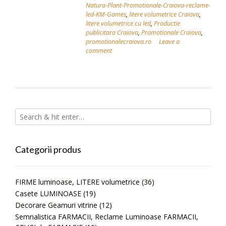
Natura-Plant-Promotionale-Craiova-reclame-
led-KM-Games
,
litere volumetrice Craiova
,
litere volumetrice cu led
,
Productie
publicitara Craiova
,
Promotionale Craiova
,
promotionalecraiova.ro
Leave a
comment
Categorii produs
FIRME luminoase, LITERE volumetrice
(36)
Casete LUMINOASE
(19)
Decorare Geamuri vitrine
(12)
Semnalistica FARMACII, Reclame Luminoase FARMACII,