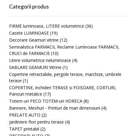
Categorii produs
FIRME luminoase, LITERE volumetrice
(36)
Casete LUMINOASE
(19)
Decorare Geamuri vitrine
(12)
Semnalistica FARMACII, Reclame Luminoase FARMACII,
CRUCI de FARMACIE
(10)
Litere volumetrice neluminoase
(4)
SABLARE GEAMURI Vitrine
(1)
Copertine retractabile, pergole terase, marchize, umbrele
terase
(1)
COPERTINE, inchideri TERASE si FOISOARE, CORTURI,
Panouri metalice
(17)
Totem-uri PECO TOTEM-uri HORECA
(8)
Bannere, Meshuri - Printuri de mari dimensiuni
(4)
PRELATE AUTO
(2)
Jardiniere flori pentru terase
(4)
TAPET printabil
(2)
DECORARI AUTO
(7)