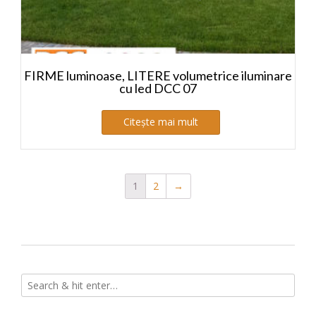
FIRME luminoase, LITERE volumetrice iluminare
cu led DCC 07
Citește mai mult
1
2
→