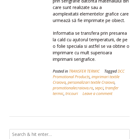
prin serigrafie datorita materialului din
care sunt realizate sau a
aomplexitatii elementelor grafice care
urmează să fie imprimate pe obiect.
Informatia se transfera prin presarea
la cald cu ajutorul temperaturii, de pe
o folie speciala si astfel se va obtine o
imprimare cu mult superioara
imprimarii serigrafice.
Posted in
TRANSFER TERMIC
Tagged
DCC
Promotional Products
,
imprimari textile
Craiova
,
personalizari textile Craiova
,
promotionalecraiova.ro
,
sepci
,
transfer
termic
,
tricouri
Leave a comment