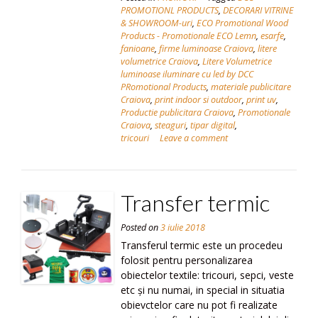
PROMOTIONL PRODUCTS
,
DECORARI VITRINE
& SHOWROOM-uri
,
ECO Promotional Wood
Products - Promotionale ECO Lemn
,
esarfe
,
fanioane
,
firme luminoase Craiova
,
litere
volumetrice Craiova
,
Litere Volumetrice
luminoase iluminare cu led by DCC
PRomotional Products
,
materiale publicitare
Craiova
,
print indoor si outdoor
,
print uv
,
Productie publicitara Craiova
,
Promotionale
Craiova
,
steaguri
,
tipar digital
,
tricouri
Leave a comment
Transfer termic
Posted on
3 iulie 2018
Transferul termic este un procedeu
folosit pentru personalizarea
obiectelor textile: tricouri, sepci, veste
etc și nu numai, in special in situatia
obievctelor care nu pot fi realizate