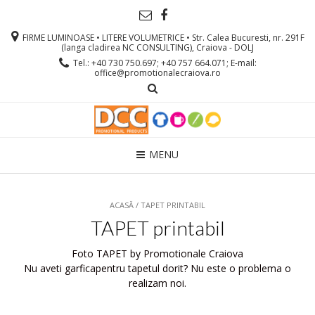
FIRME LUMINOASE • LITERE VOLUMETRICE • Str. Calea Bucuresti, nr. 291F
(langa cladirea NC CONSULTING), Craiova - DOLJ
Tel.: +40 730 750.697; +40 757 664.071; E-mail:
office@promotionalecraiova.ro
MENU
ACASĂ
/ TAPET PRINTABIL
TAPET printabil
Foto TAPET by Promotionale Craiova
Nu aveti garficapentru tapetul dorit? Nu este o problema o
realizam noi.