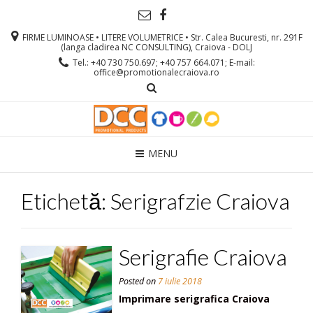
FIRME LUMINOASE • LITERE VOLUMETRICE • Str. Calea Bucuresti, nr. 291F
(langa cladirea NC CONSULTING), Craiova - DOLJ
Tel.: +40 730 750.697; +40 757 664.071; E-mail:
office@promotionalecraiova.ro
MENU
Etichetă: Serigrafzie Craiova
Serigrafie Craiova
Posted on
7 iulie 2018
Imprimare serigrafica Craiova