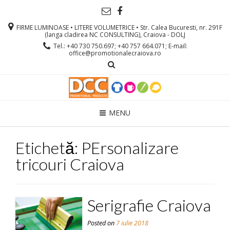
FIRME LUMINOASE • LITERE VOLUMETRICE • Str. Calea Bucuresti, nr. 291F
(langa cladirea NC CONSULTING), Craiova - DOLJ
Tel.: +40 730 750.697; +40 757 664.071; E-mail:
office@promotionalecraiova.ro
MENU
Etichetă: PErsonalizare
tricouri Craiova
Serigrafie Craiova
Posted on
7 iulie 2018