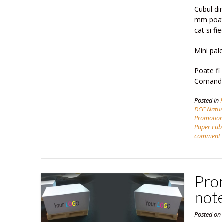
Cubul di
mm poate
cat si fie
Mini pal
Poate fi 
Comanda
Posted in
DCC Natur
Promotio
Paper cub
comment
Prom
note
Posted o