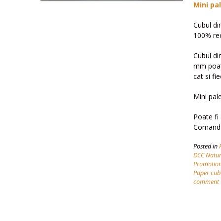
Mini pa
Cubul di
100% reci
Cubul di
mm poate
cat si fie
Mini pal
Poate fi 
Comanda
Posted in
DCC Natur
Promotio
Paper cub
comment