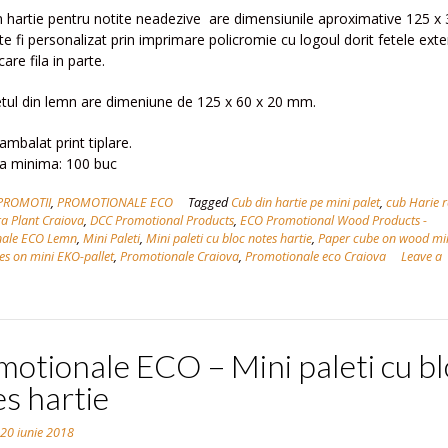
n hartie pentru notite neadezive are dimensiunile aproximative 125 x 
 fi personalizat prin imprimare policromie cu logoul dorit fetele exte
care fila in parte.
etul din lemn are dimeniune de 125 x 60 x 20 mm.
ambalat print tiplare.
 minima: 100 buc
PROMOTII
,
PROMOTIONALE ECO
Tagged
Cub din hartie pe mini palet
,
cub Harie r
a Plant Craiova
,
DCC Promotional Products
,
ECO Promotional Wood Products -
nale ECO Lemn
,
Mini Paleti
,
Mini paleti cu bloc notes hartie
,
Paper cube on wood min
es on mini EKO-pallet
,
Promotionale Craiova
,
Promotionale eco Craiova
Leave a
otionale ECO – Mini paleti cu bl
s hartie
n
20 iunie 2018