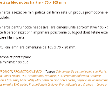
leti cu bloc notes hartie – 70 x 105 mm
n hartie asezat pe mini paletul din lemn este un produs promotional 
clabil.
n hartie pentru notite neadezive are dimensiunile aproximative 105 x
 fi personalizat prin imprimare policromie cu logoul dorit fetele exte
care fila in parte.
etul din lemn are dimeniune de 105 x 70 x 20 mm.
ambalat print tiplare.
 minima: 100 buc
PROMOTII
,
PROMOTIONALE ECO
Tagged
Cub din hartie pe mini palet
,
cub Harie r
a Plant Craiova
,
DCC Promotional Products
,
ECO Promotional Wood Products -
nale ECO Lemn
,
Mini Paleti
,
Mini paleti cu bloc notes hartie
,
Paper cube on wood min
es on mini EKO-pallet
,
Promotionale Craiova
,
Promotionale eco Craiova
Leave a