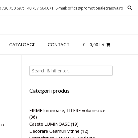
0 730 750.697; +40 757 664.071; E-mail: office@promotionalecraiova.ro
0
-
0,00
lei
CATALOAGE
CONTACT
Categorii produs
FIRME luminoase, LITERE volumetrice
(36)
Casete LUMINOASE
(19)
eco
Decorare Geamuri vitrine
(12)