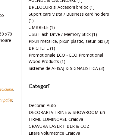
AGENDE & CALENDARE
(1)
BRELOCURI si Accesorii breloc
(1)
Suport carti vizita / Business card holders
eco
(1)
UMBRELE
(1)
 50 x70
USB Flash Drive / Memory Stick
(1)
rioare
Pixuri metalice, pixuri plastic, seturi pix
(3)
BRICHETE
(1)
Promotionale ECO - ECO Promotional
Wood Products
(1)
Sisteme de AFISAJ & SIGNALISTICA
(3)
Categorii
eciclabil
,
i pallet
,
Decorari Auto
DECORARI VITRINE & SHOWROOM-uri
FIRME LUMINOASE Craiova
GRAVURA LASER FIBER & CO2
Litere Volumetrice Craiova