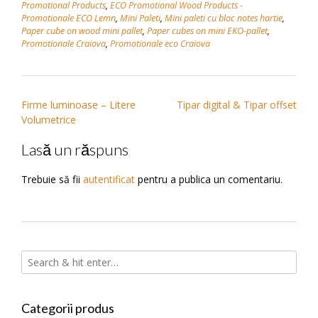
Promotional Products
,
ECO Promotional Wood Products -
Promotionale ECO Lemn
,
Mini Paleti
,
Mini paleti cu bloc notes hartie
,
Paper cube on wood mini pallet
,
Paper cubes on mini EKO-pallet
,
Promotionale Craiova
,
Promotionale eco Craiova
Navigare
Firme luminoase – Litere
Tipar digital & Tipar offset
Volumetrice
în
articole
Lasă un răspuns
Trebuie să fii
autentificat
pentru a publica un comentariu.
Categorii produs