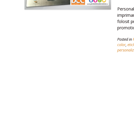
Personal
imprimar
folosit p
promoti
Posted in
color
,
etic
personaliz