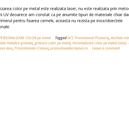
izarea color pe metal este realizata laser, nu este realizata prin met
ii UV deoarece am constat ca pe anumite tipuri de materiale chiar da
rimerul pentru fixarea cernelii, aceasta nu rezista pe inox/obiectele
onale.
PERSONALIZARE COLOR pe metal
Tagged
DCC Promotional Products
,
etichete me
hete metalice gravate
,
gravura color pe metal
,
Personalizare color pe metal (inox) 
are inox
,
Promotionale Craiova
,
promotionalecraiova.ro
Leave a comment