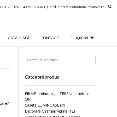
0 730 750.697; +40 757 664.071; E-mail: office@promotionalecraiova.ro
0
-
0,00
lei
CATALOAGE
CONTACT
Categorii produs
FIRME luminoase, LITERE volumetrice
(36)
izare?
Casete LUMINOASE
(19)
Decorare Geamuri vitrine
(12)