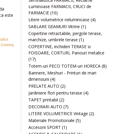
Semnalistica FARMACII, Reclame
Luminoase FARMACII, CRUCI de
oda
FARMACIE
(10)
ca este
Litere volumetrice neluminoase
(4)
SABLARE GEAMURI Vitrine
(1)
Copertine retractabile, pergole terase,
marchize, umbrele terase
(1)
talice
- Craiova
,
COPERTINE, inchideri TERASE si
FOISOARE, CORTURI, Panouri metalice
(17)
Totem-uri PECO TOTEM-uri HORECA
(8)
Bannere, Meshuri - Printuri de mari
dimensiuni
(4)
PRELATE AUTO
(2)
Jardiniere flori pentru terase
(4)
TAPET printabil
(2)
DECORARI AUTO
(7)
LITERE VOLUMETRICE Vintage
(2)
Materiale Promotionale
(5)
Accesorii SPORT
(1)