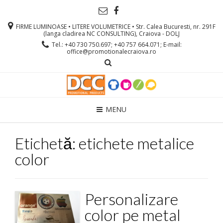
FIRME LUMINOASE • LITERE VOLUMETRICE • Str. Calea Bucuresti, nr. 291F
(langa cladirea NC CONSULTING), Craiova - DOLJ
Tel.: +40 730 750.697; +40 757 664.071; E-mail:
office@promotionalecraiova.ro
MENU
Etichetă: etichete metalice
color
Personalizare
color pe metal