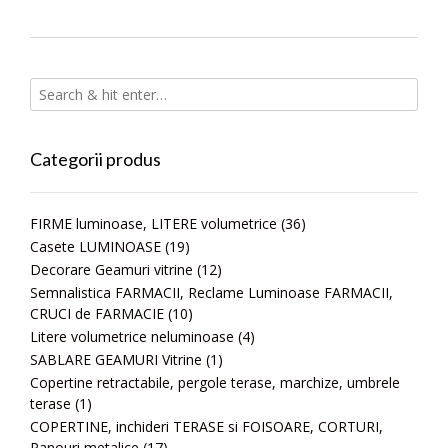
Categorii produs
FIRME luminoase, LITERE volumetrice
(36)
Casete LUMINOASE
(19)
Decorare Geamuri vitrine
(12)
Semnalistica FARMACII, Reclame Luminoase FARMACII,
CRUCI de FARMACIE
(10)
Litere volumetrice neluminoase
(4)
SABLARE GEAMURI Vitrine
(1)
Copertine retractabile, pergole terase, marchize, umbrele
terase
(1)
COPERTINE, inchideri TERASE si FOISOARE, CORTURI,
Panouri metalice
(17)