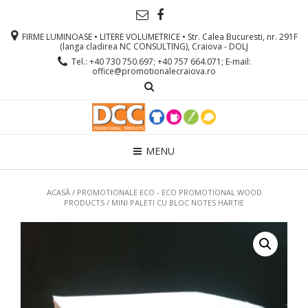
FIRME LUMINOASE • LITERE VOLUMETRICE • Str. Calea Bucuresti, nr. 291F
(langa cladirea NC CONSULTING), Craiova - DOLJ
Tel.: +40 730 750.697; +40 757 664.071; E-mail:
office@promotionalecraiova.ro
MENU
ACASĂ
/
PROMOTIONALE ECO - ECO PROMOTIONAL WOOD
PRODUCTS
/ MINI PALETI CU BLOC NOTES HARTIE