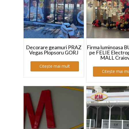
Decorare geamuri PRAZ
Firma luminoasa 
Vegas Plopsoru GORJ
pe FELIE Electro
MALL Craio
Citește mai mult
Citește mai mu