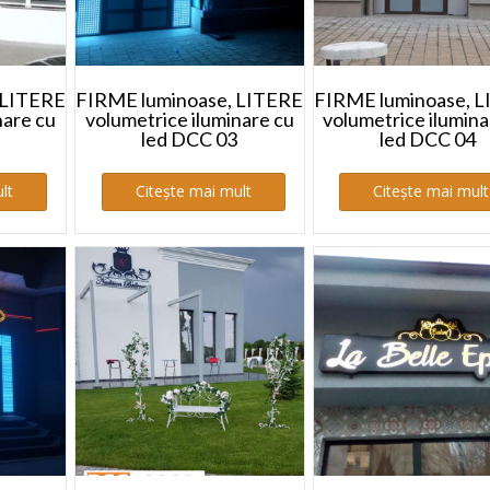
 LITERE
FIRME luminoase, LITERE
FIRME luminoase, 
nare cu
volumetrice iluminare cu
volumetrice ilumina
led DCC 03
led DCC 04
lt
Citește mai mult
Citește mai mult