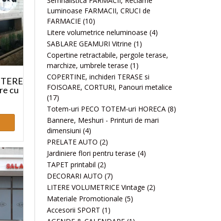
Semnalistica FARMACII, Reclame
Luminoase FARMACII, CRUCI de
FARMACIE
(10)
Litere volumetrice neluminoase
(4)
SABLARE GEAMURI Vitrine
(1)
Copertine retractabile, pergole terase,
marchize, umbrele terase
(1)
COPERTINE, inchideri TERASE si
LITERE
FOISOARE, CORTURI, Panouri metalice
re cu
(17)
Totem-uri PECO TOTEM-uri HORECA
(8)
Bannere, Meshuri - Printuri de mari
dimensiuni
(4)
PRELATE AUTO
(2)
Jardiniere flori pentru terase
(4)
TAPET printabil
(2)
DECORARI AUTO
(7)
LITERE VOLUMETRICE Vintage
(2)
Materiale Promotionale
(5)
Accesorii SPORT
(1)