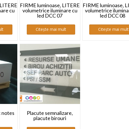
 LITERE
FIRME luminoase, LITERE
FIRME luminoase, 
nare cu
volumetrice iluminare cu
volumetrice ilumina
led DCC 07
led DCC 08
lt
Citește mai mult
Citește mai mult
c notes
Placute semnalizare,
placute birouri