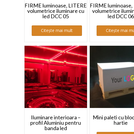
FIRME luminoase, LITERE
FIRME luminoase,
volumetrice iluminare cu
volumetrice ilumi
led DCC 05
led DCC 06
Citește mai mult
Citește mai mu
Iluminare interioara –
Mini paleti cu blo
profil Aluminiu pentru
hartie
banda led