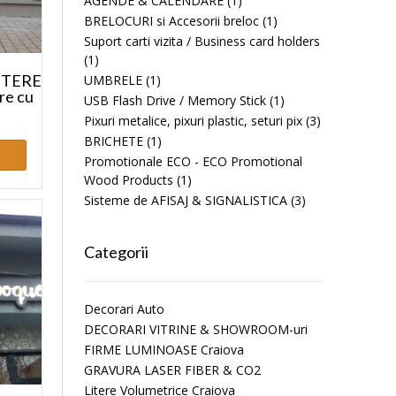
AGENDE & CALENDARE
(1)
BRELOCURI si Accesorii breloc
(1)
Suport carti vizita / Business card holders
(1)
LITERE
UMBRELE
(1)
re cu
USB Flash Drive / Memory Stick
(1)
Pixuri metalice, pixuri plastic, seturi pix
(3)
BRICHETE
(1)
Promotionale ECO - ECO Promotional
Wood Products
(1)
Sisteme de AFISAJ & SIGNALISTICA
(3)
Categorii
Decorari Auto
DECORARI VITRINE & SHOWROOM-uri
FIRME LUMINOASE Craiova
GRAVURA LASER FIBER & CO2
Litere Volumetrice Craiova