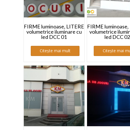
FIRME luminoase, LITERE
FIRME luminoase,
volumetrice iluminare cu
volumetrice ilumi
led DCC 01
led DCC 02
Citește mai mult
Citește mai mu