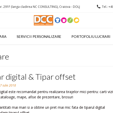
r. 291F (langa cladirea NC CONSULTING), Craiova - DOLJ
Tel.: +4
ARA
SERVICII PERSONALIZARE
PORTOFOLIU LUCRARI
are
r digital & Tipar offset
n
7 iulie 2018
igital este recomandat pentru realizarea tirajelor mici pentru: carti vizi
 cataloage, mape, afise de prezentare, brosuri
ntitati mai mari si a obtine un pret mai mic fata de tiparul digital
am tiparul offset.