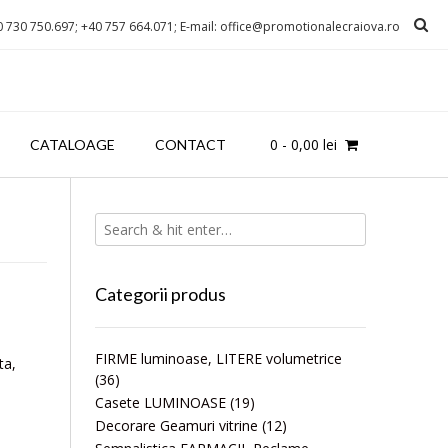
0 730 750.697; +40 757 664.071; E-mail: office@promotionalecraiova.ro
0
-
0,00
lei
CATALOAGE
CONTACT
Categorii produs
FIRME luminoase, LITERE volumetrice
ta,
(36)
Casete LUMINOASE
(19)
Decorare Geamuri vitrine
(12)