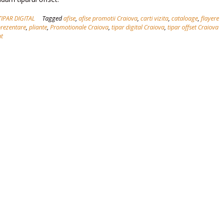
TIPAR DIGITAL
Tagged
afise
,
afise promotii Craiova
,
carti vizita
,
cataloage
,
flayere
rezentare
,
pliante
,
Promotionale Craiova
,
tipar digital Craiova
,
tipar offset Craiova
t