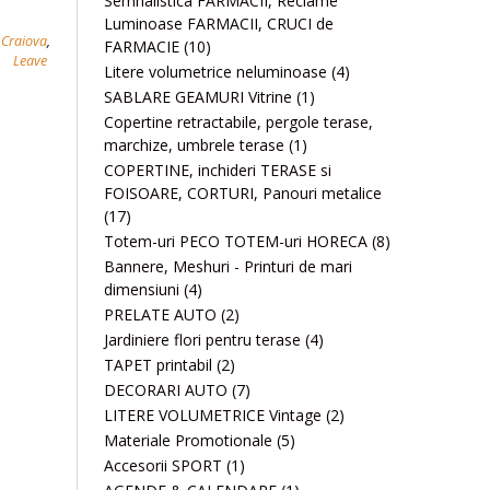
Semnalistica FARMACII, Reclame
Luminoase FARMACII, CRUCI de
 Craiova
,
FARMACIE
(10)
Leave
Litere volumetrice neluminoase
(4)
SABLARE GEAMURI Vitrine
(1)
Copertine retractabile, pergole terase,
marchize, umbrele terase
(1)
COPERTINE, inchideri TERASE si
FOISOARE, CORTURI, Panouri metalice
(17)
Totem-uri PECO TOTEM-uri HORECA
(8)
Bannere, Meshuri - Printuri de mari
dimensiuni
(4)
PRELATE AUTO
(2)
Jardiniere flori pentru terase
(4)
TAPET printabil
(2)
DECORARI AUTO
(7)
LITERE VOLUMETRICE Vintage
(2)
Materiale Promotionale
(5)
Accesorii SPORT
(1)