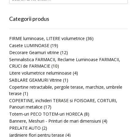
Categorii produs
FIRME luminoase, LITERE volumetrice
(36)
Casete LUMINOASE
(19)
Decorare Geamuri vitrine
(12)
Semnalistica FARMACII, Reclame Luminoase FARMACII,
CRUCI de FARMACIE
(10)
Litere volumetrice neluminoase
(4)
SABLARE GEAMURI Vitrine
(1)
Copertine retractabile, pergole terase, marchize, umbrele
terase
(1)
COPERTINE, inchideri TERASE si FOISOARE, CORTURI,
Panouri metalice
(17)
Totem-uri PECO TOTEM-uri HORECA
(8)
Bannere, Meshuri - Printuri de mari dimensiuni
(4)
PRELATE AUTO
(2)
Jardiniere flori pentru terase
(4)