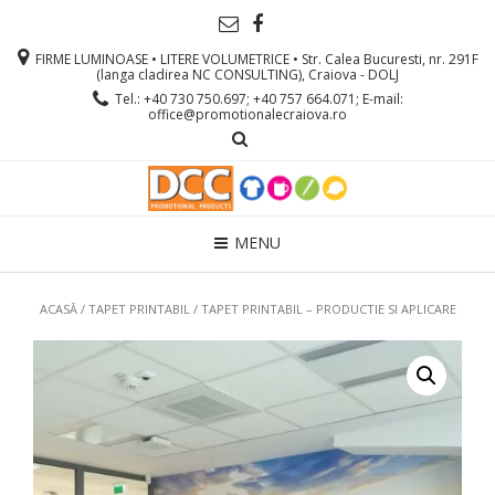
FIRME LUMINOASE • LITERE VOLUMETRICE • Str. Calea Bucuresti, nr. 291F
(langa cladirea NC CONSULTING), Craiova - DOLJ
Tel.: +40 730 750.697; +40 757 664.071; E-mail:
office@promotionalecraiova.ro
MENU
ACASĂ
/
TAPET PRINTABIL
/ TAPET PRINTABIL – PRODUCTIE SI APLICARE