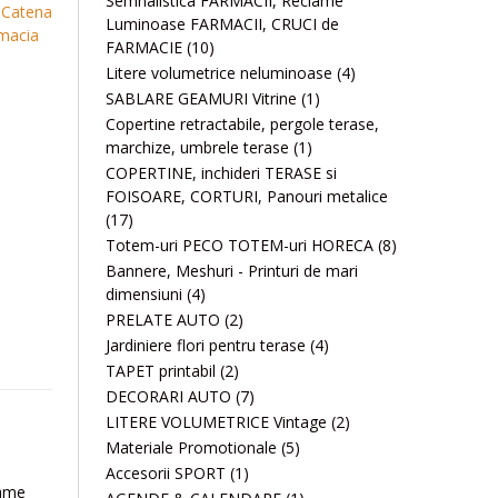
Semnalistica FARMACII, Reclame
 Catena
Luminoase FARMACII, CRUCI de
macia
FARMACIE
(10)
Litere volumetrice neluminoase
(4)
SABLARE GEAMURI Vitrine
(1)
Copertine retractabile, pergole terase,
marchize, umbrele terase
(1)
COPERTINE, inchideri TERASE si
FOISOARE, CORTURI, Panouri metalice
(17)
Totem-uri PECO TOTEM-uri HORECA
(8)
Bannere, Meshuri - Printuri de mari
dimensiuni
(4)
PRELATE AUTO
(2)
Jardiniere flori pentru terase
(4)
TAPET printabil
(2)
DECORARI AUTO
(7)
LITERE VOLUMETRICE Vintage
(2)
Materiale Promotionale
(5)
Accesorii SPORT
(1)
lame