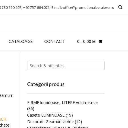
0 730 750.697; +40 757 664.071; E-mail: office@promotionalecraiova.ro
0
-
0,00
lei
CATALOAGE
CONTACT
a
Categorii produs
geamuri
FIRME luminoase, LITERE volumetrice
(36)
Casete LUMINOASE
(19)
CII,
Decorare Geamuri vitrine
(12)
chete: