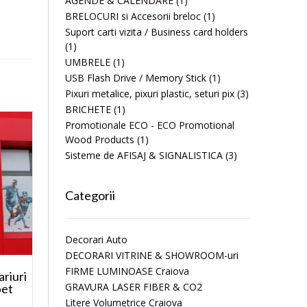
AGENDE & CALENDARE
(1)
BRELOCURI si Accesorii breloc
(1)
Suport carti vizita / Business card holders
(1)
UMBRELE
(1)
USB Flash Drive / Memory Stick
(1)
Pixuri metalice, pixuri plastic, seturi pix
(3)
BRICHETE
(1)
Promotionale ECO - ECO Promotional
Wood Products
(1)
Sisteme de AFISAJ & SIGNALISTICA
(3)
Categorii
Decorari Auto
DECORARI VITRINE & SHOWROOM-uri
FIRME LUMINOASE Craiova
riuri
GRAVURA LASER FIBER & CO2
bet
Litere Volumetrice Craiova