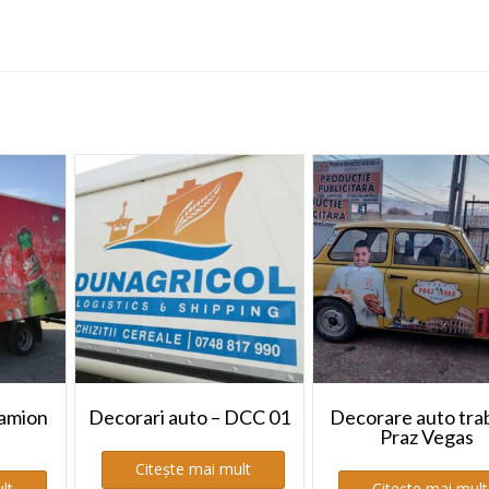
camion
Decorari auto – DCC 01
Decorare auto tra
Praz Vegas
Citește mai mult
lt
Citește mai mult