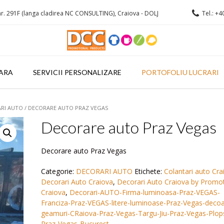
r. 291F (langa cladirea NC CONSULTING), Craiova - DOLJ
Tel.: +4
ARA
SERVICII PERSONALIZARE
PORTOFOLIU LUCRARI
RI AUTO
/ DECORARE AUTO PRAZ VEGAS
Decorare auto Praz Vegas
Decorare auto Praz Vegas
Categorie:
DECORARI AUTO
Etichete:
Colantari auto Cra
Decorari Auto Craiova
,
Decorari Auto Craiova by Promo
Craiova
,
Decorari-AUTO-Firma-luminoasa-Praz-VEGAS-
Franciza-Praz-VEGAS-litere-luminoase-Praz-Vegas-decoa
geamuri-CRaiova-Praz-Vegas-Targu-Jiu-Praz-Vegas-Plop
Praz-Vegas-Bucurest