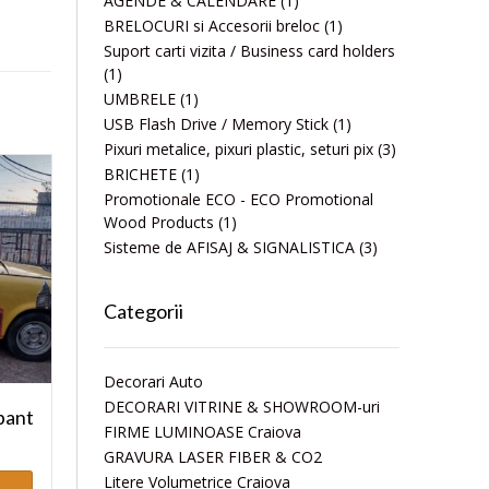
AGENDE & CALENDARE
(1)
BRELOCURI si Accesorii breloc
(1)
Suport carti vizita / Business card holders
(1)
UMBRELE
(1)
USB Flash Drive / Memory Stick
(1)
Pixuri metalice, pixuri plastic, seturi pix
(3)
BRICHETE
(1)
Promotionale ECO - ECO Promotional
Wood Products
(1)
Sisteme de AFISAJ & SIGNALISTICA
(3)
Categorii
Decorari Auto
DECORARI VITRINE & SHOWROOM-uri
bant
FIRME LUMINOASE Craiova
GRAVURA LASER FIBER & CO2
Litere Volumetrice Craiova