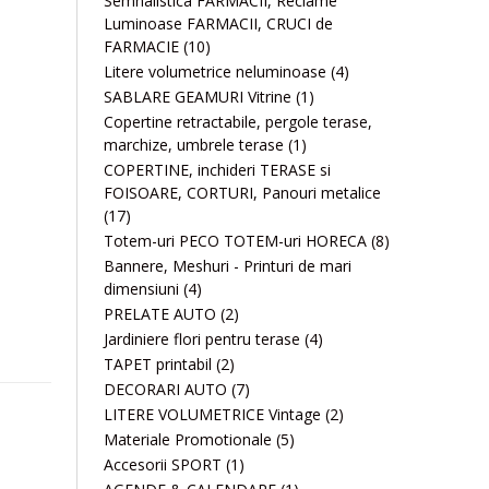
Semnalistica FARMACII, Reclame
Luminoase FARMACII, CRUCI de
FARMACIE
(10)
Litere volumetrice neluminoase
(4)
SABLARE GEAMURI Vitrine
(1)
Copertine retractabile, pergole terase,
marchize, umbrele terase
(1)
COPERTINE, inchideri TERASE si
FOISOARE, CORTURI, Panouri metalice
(17)
Totem-uri PECO TOTEM-uri HORECA
(8)
Bannere, Meshuri - Printuri de mari
dimensiuni
(4)
PRELATE AUTO
(2)
Jardiniere flori pentru terase
(4)
TAPET printabil
(2)
DECORARI AUTO
(7)
LITERE VOLUMETRICE Vintage
(2)
Materiale Promotionale
(5)
Accesorii SPORT
(1)