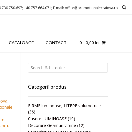
0 730 750.697; +40 757 664.071; E-mail: office@promotionalecraiova.ro
0
-
0,00
lei
CATALOAGE
CONTACT
Categorii produs
iova
,
FIRME luminoase, LITERE volumetrice
tionale
(36)
Casete LUMINOASE
(19)
re-
Decorare Geamuri vitrine
(12)
soru-