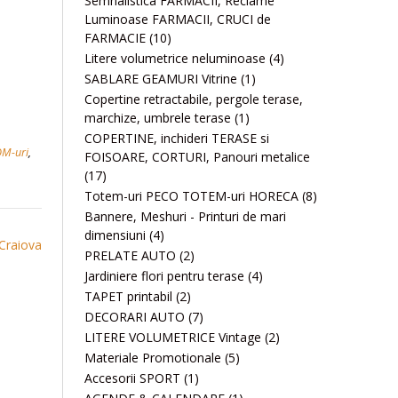
Semnalistica FARMACII, Reclame
Luminoase FARMACII, CRUCI de
FARMACIE
(10)
Litere volumetrice neluminoase
(4)
SABLARE GEAMURI Vitrine
(1)
Copertine retractabile, pergole terase,
marchize, umbrele terase
(1)
COPERTINE, inchideri TERASE si
M-uri
,
FOISOARE, CORTURI, Panouri metalice
(17)
Totem-uri PECO TOTEM-uri HORECA
(8)
Bannere, Meshuri - Printuri de mari
dimensiuni
(4)
 Craiova
PRELATE AUTO
(2)
Jardiniere flori pentru terase
(4)
TAPET printabil
(2)
DECORARI AUTO
(7)
LITERE VOLUMETRICE Vintage
(2)
Materiale Promotionale
(5)
Accesorii SPORT
(1)