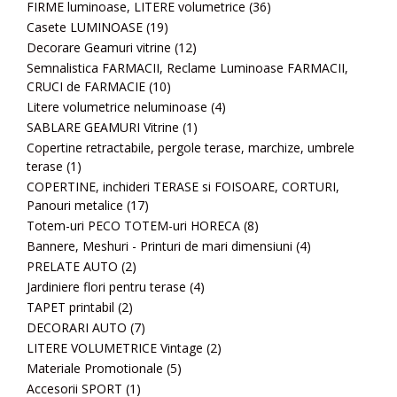
FIRME luminoase, LITERE volumetrice
(36)
Casete LUMINOASE
(19)
Decorare Geamuri vitrine
(12)
Semnalistica FARMACII, Reclame Luminoase FARMACII,
CRUCI de FARMACIE
(10)
Litere volumetrice neluminoase
(4)
SABLARE GEAMURI Vitrine
(1)
Copertine retractabile, pergole terase, marchize, umbrele
terase
(1)
COPERTINE, inchideri TERASE si FOISOARE, CORTURI,
Panouri metalice
(17)
Totem-uri PECO TOTEM-uri HORECA
(8)
Bannere, Meshuri - Printuri de mari dimensiuni
(4)
PRELATE AUTO
(2)
Jardiniere flori pentru terase
(4)
TAPET printabil
(2)
DECORARI AUTO
(7)
LITERE VOLUMETRICE Vintage
(2)
Materiale Promotionale
(5)
Accesorii SPORT
(1)