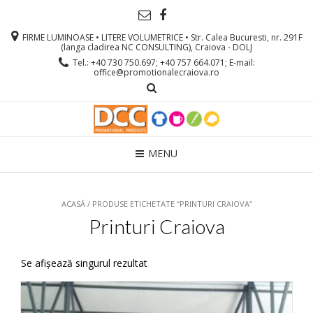
FIRME LUMINOASE • LITERE VOLUMETRICE • Str. Calea Bucuresti, nr. 291F
(langa cladirea NC CONSULTING), Craiova - DOLJ
Tel.: +40 730 750.697; +40 757 664.071; E-mail:
office@promotionalecraiova.ro
MENU
ACASĂ
/ PRODUSE ETICHETATE “PRINTURI CRAIOVA”
Printuri Craiova
Se afișează singurul rezultat