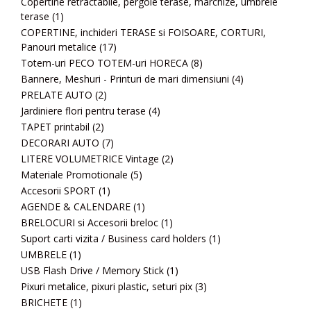
Copertine retractabile, pergole terase, marchize, umbrele
terase
(1)
COPERTINE, inchideri TERASE si FOISOARE, CORTURI,
Panouri metalice
(17)
Totem-uri PECO TOTEM-uri HORECA
(8)
Bannere, Meshuri - Printuri de mari dimensiuni
(4)
PRELATE AUTO
(2)
Jardiniere flori pentru terase
(4)
TAPET printabil
(2)
DECORARI AUTO
(7)
LITERE VOLUMETRICE Vintage
(2)
Materiale Promotionale
(5)
Accesorii SPORT
(1)
AGENDE & CALENDARE
(1)
BRELOCURI si Accesorii breloc
(1)
Suport carti vizita / Business card holders
(1)
UMBRELE
(1)
USB Flash Drive / Memory Stick
(1)
Pixuri metalice, pixuri plastic, seturi pix
(3)
BRICHETE
(1)