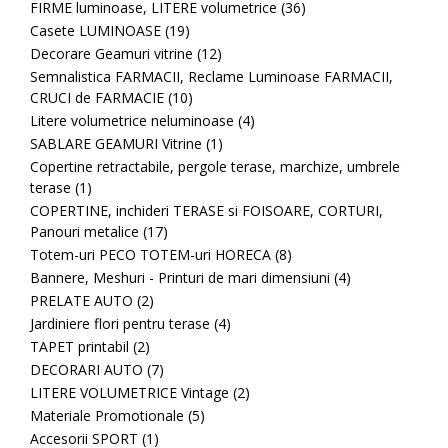
FIRME luminoase, LITERE volumetrice
(36)
Casete LUMINOASE
(19)
Decorare Geamuri vitrine
(12)
Semnalistica FARMACII, Reclame Luminoase FARMACII,
CRUCI de FARMACIE
(10)
Litere volumetrice neluminoase
(4)
SABLARE GEAMURI Vitrine
(1)
Copertine retractabile, pergole terase, marchize, umbrele
terase
(1)
COPERTINE, inchideri TERASE si FOISOARE, CORTURI,
Panouri metalice
(17)
Totem-uri PECO TOTEM-uri HORECA
(8)
Bannere, Meshuri - Printuri de mari dimensiuni
(4)
PRELATE AUTO
(2)
Jardiniere flori pentru terase
(4)
TAPET printabil
(2)
DECORARI AUTO
(7)
LITERE VOLUMETRICE Vintage
(2)
Materiale Promotionale
(5)
Accesorii SPORT
(1)