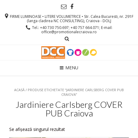
FIRME LUMINOASE • LITERE VOLUMETRICE • Str. Calea Bucuresti, nr. 291F
(langa cladirea NC CONSULTING), Craiova - DOLJ
Tel.: +40 730 750.697; +40 757 664.071; E-mail:
office@promotionalecraiova.ro
MENU
ACASĂ
/ PRODUSE ETICHETATE “JARDINIERE CARLSBERG COVER PUB
CRAIOVA”
Jardiniere Carlsberg COVER
PUB Craiova
Se afișează singurul rezultat