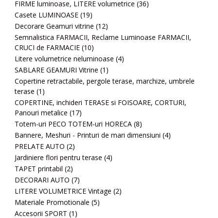
FIRME luminoase, LITERE volumetrice
(36)
Casete LUMINOASE
(19)
Decorare Geamuri vitrine
(12)
Semnalistica FARMACII, Reclame Luminoase FARMACII,
CRUCI de FARMACIE
(10)
Litere volumetrice neluminoase
(4)
SABLARE GEAMURI Vitrine
(1)
Copertine retractabile, pergole terase, marchize, umbrele
terase
(1)
COPERTINE, inchideri TERASE si FOISOARE, CORTURI,
Panouri metalice
(17)
Totem-uri PECO TOTEM-uri HORECA
(8)
Bannere, Meshuri - Printuri de mari dimensiuni
(4)
PRELATE AUTO
(2)
Jardiniere flori pentru terase
(4)
TAPET printabil
(2)
DECORARI AUTO
(7)
LITERE VOLUMETRICE Vintage
(2)
Materiale Promotionale
(5)
Accesorii SPORT
(1)