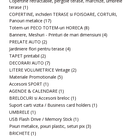
Copertine retractabile, pergole terase, marchize, umbrele
terase
(1)
COPERTINE, inchideri TERASE si FOISOARE, CORTURI,
Panouri metalice
(17)
Totem-uri PECO TOTEM-uri HORECA
(8)
Bannere, Meshuri - Printuri de mari dimensiuni
(4)
PRELATE AUTO
(2)
Jardiniere flori pentru terase
(4)
TAPET printabil
(2)
DECORARI AUTO
(7)
LITERE VOLUMETRICE Vintage
(2)
Materiale Promotionale
(5)
Accesorii SPORT
(1)
AGENDE & CALENDARE
(1)
BRELOCURI si Accesorii breloc
(1)
Suport carti vizita / Business card holders
(1)
UMBRELE
(1)
USB Flash Drive / Memory Stick
(1)
Pixuri metalice, pixuri plastic, seturi pix
(3)
BRICHETE
(1)