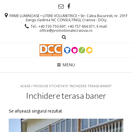
FIRME LUMINOASE • LITERE VOLUMETRICE • Str. Calea Bucuresti, nr. 291F
(langa cladirea NC CONSULTING), Craiova - DOLJ
Tel.: +40 730 750.697; +40 757 664.071; E-mail:
office@promotionalecraiova.ro
MENU
ACASĂ
/ PRODUSE ETICHETATE “INCHIDERE TERASA BANER”
Inchidere terasa baner
Se afișează singurul rezultat