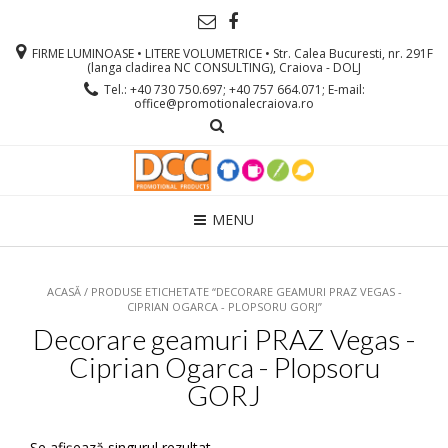
FIRME LUMINOASE • LITERE VOLUMETRICE • Str. Calea Bucuresti, nr. 291F
(langa cladirea NC CONSULTING), Craiova - DOLJ
Tel.: +40 730 750.697; +40 757 664.071; E-mail:
office@promotionalecraiova.ro
MENU
ACASĂ
/ PRODUSE ETICHETATE “DECORARE GEAMURI PRAZ VEGAS -
CIPRIAN OGARCA - PLOPSORU GORJ”
Decorare geamuri PRAZ Vegas -
Ciprian Ogarca - Plopsoru
GORJ
Se afișează singurul rezultat