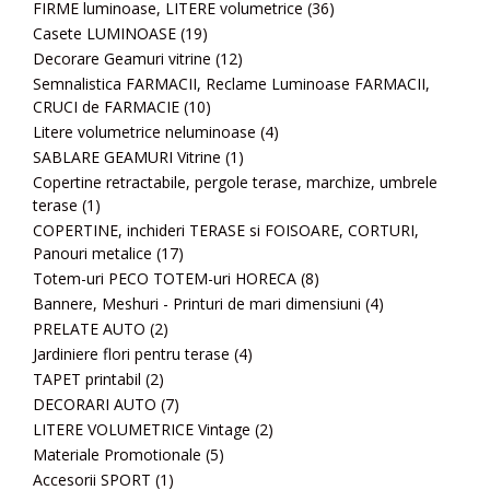
FIRME luminoase, LITERE volumetrice
(36)
Casete LUMINOASE
(19)
Decorare Geamuri vitrine
(12)
Semnalistica FARMACII, Reclame Luminoase FARMACII,
CRUCI de FARMACIE
(10)
Litere volumetrice neluminoase
(4)
SABLARE GEAMURI Vitrine
(1)
Copertine retractabile, pergole terase, marchize, umbrele
terase
(1)
COPERTINE, inchideri TERASE si FOISOARE, CORTURI,
Panouri metalice
(17)
Totem-uri PECO TOTEM-uri HORECA
(8)
Bannere, Meshuri - Printuri de mari dimensiuni
(4)
PRELATE AUTO
(2)
Jardiniere flori pentru terase
(4)
TAPET printabil
(2)
DECORARI AUTO
(7)
LITERE VOLUMETRICE Vintage
(2)
Materiale Promotionale
(5)
Accesorii SPORT
(1)