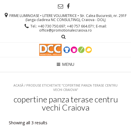
FIRME LUMINOASE • LITERE VOLUMETRICE • Str. Calea Bucuresti, nr. 291F
(langa cladirea NC CONSULTING), Craiova - DOLJ
Tel.: +40 730 750.697; +40 757 664.071; E-mail:
office@promotionalecraiova.ro
MENU
ACASĂ
/ PRODUSE ETICHETATE “COPERTINE PANZA TERASE CENTRU
VECHI CRAIOVA”
copertine panza terase centru
vechi Craiova
Showing all 3 results