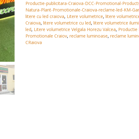
Productie-publicitara-Craiova-DCC-Promotional-Produc
Natura-Plant-Promotionale-Craiova-reclame-led-KM-G
litere cu led craiova
,
Litere volumetrice
,
litere volumetric
Craiova
,
litere volumetrice cu led
,
litere volumetrice ilum
led
,
Litere volumetrice Velgala Horezu Valcea
,
Productie 
Promotionale Craiov
,
reclame luminoase
,
reclame lumi
CRaiova