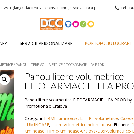
r. 291F (langa cladirea NC CONSULTING), Craiova - DOLJ
Tel.: +4
ARA
SERVICII PERSONALIZARE
PORTOFOLIU LUCRARI
METRICE
/ PANOU LITERE VOLUMETRICE FITOFARMACIE ILFA PROD
Panou litere volumetrice
FITOFARMACIE ILFA PR
Panou litere volumetrice FITOFARMACIE ILFA PROD by
Promotionale Craiova
Categorii:
FIRME luminoase, LITERE volumetrice
,
Casete
LUMINOASE
,
Litere volumetrice neluminoase
Etichete:
f
luminoase
,
Firme-luminoase-Craiova-Liter-volumetrice-C