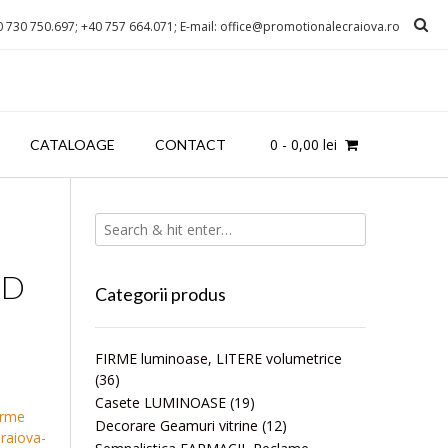
0 730 750.697; +40 757 664.071; E-mail: office@promotionalecraiova.ro
0
-
0,00
lei
CATALOAGE
CONTACT
OD
Categorii produs
FIRME luminoase, LITERE volumetrice
(36)
Casete LUMINOASE
(19)
irme
Decorare Geamuri vitrine
(12)
raiova-