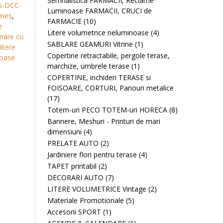
Semnalistica FARMACII, Reclame
ts-DCC-
Luminoase FARMACII, CRUCI de
ames
,
FARMACIE
(10)
e
Litere volumetrice neluminoase
(4)
inare cu
SABLARE GEAMURI Vitrine
(1)
litere
Copertine retractabile, pergole terase,
noase
marchize, umbrele terase
(1)
COPERTINE, inchideri TERASE si
FOISOARE, CORTURI, Panouri metalice
(17)
Totem-uri PECO TOTEM-uri HORECA
(8)
Bannere, Meshuri - Printuri de mari
dimensiuni
(4)
PRELATE AUTO
(2)
Jardiniere flori pentru terase
(4)
TAPET printabil
(2)
DECORARI AUTO
(7)
LITERE VOLUMETRICE Vintage
(2)
Materiale Promotionale
(5)
Accesorii SPORT
(1)