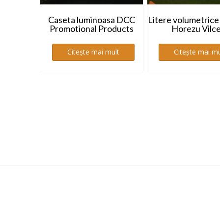
Caseta luminoasa DCC
Litere volumetrice
Promotional Products
Horezu Vilc
Citește mai mult
Citește mai mu