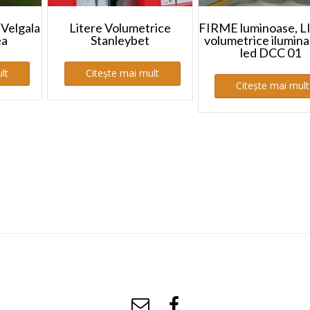
 Velgala
Litere Volumetrice
FIRME luminoase, 
ea
Stanleybet
volumetrice ilumina
led DCC 01
lt
Citește mai mult
Citește mai mult