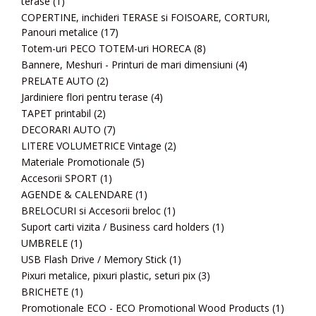
terase
(1)
COPERTINE, inchideri TERASE si FOISOARE, CORTURI,
Panouri metalice
(17)
Totem-uri PECO TOTEM-uri HORECA
(8)
Bannere, Meshuri - Printuri de mari dimensiuni
(4)
PRELATE AUTO
(2)
Jardiniere flori pentru terase
(4)
TAPET printabil
(2)
DECORARI AUTO
(7)
LITERE VOLUMETRICE Vintage
(2)
Materiale Promotionale
(5)
Accesorii SPORT
(1)
AGENDE & CALENDARE
(1)
BRELOCURI si Accesorii breloc
(1)
Suport carti vizita / Business card holders
(1)
UMBRELE
(1)
USB Flash Drive / Memory Stick
(1)
Pixuri metalice, pixuri plastic, seturi pix
(3)
BRICHETE
(1)
Promotionale ECO - ECO Promotional Wood Products
(1)