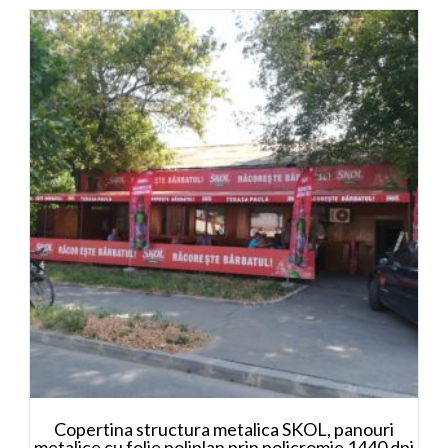
Copertina structura metalica SKOL, panouri
metalice cu folie poliplan prin policromie 1440 dpi