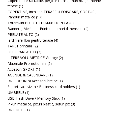
Copertine retractabile, pergole terase, marchize, umbrele
terase
(1)
COPERTINE, inchideri TERASE si FOISOARE, CORTURI,
Panouri metalice
(17)
Totem-uri PECO TOTEM-uri HORECA
(8)
Bannere, Meshuri - Printuri de mari dimensiuni
(4)
PRELATE AUTO
(2)
Jardiniere flori pentru terase
(4)
TAPET printabil
(2)
DECORARI AUTO
(7)
LITERE VOLUMETRICE Vintage
(2)
Materiale Promotionale
(5)
Accesorii SPORT
(1)
AGENDE & CALENDARE
(1)
BRELOCURI si Accesorii breloc
(1)
Suport carti vizita / Business card holders
(1)
UMBRELE
(1)
USB Flash Drive / Memory Stick
(1)
Pixuri metalice, pixuri plastic, seturi pix
(3)
BRICHETE
(1)