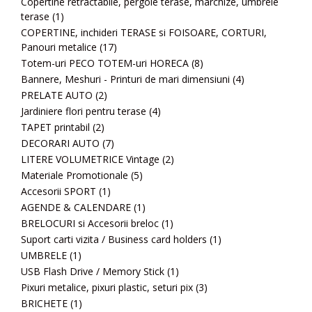
Copertine retractabile, pergole terase, marchize, umbrele
terase
(1)
COPERTINE, inchideri TERASE si FOISOARE, CORTURI,
Panouri metalice
(17)
Totem-uri PECO TOTEM-uri HORECA
(8)
Bannere, Meshuri - Printuri de mari dimensiuni
(4)
PRELATE AUTO
(2)
Jardiniere flori pentru terase
(4)
TAPET printabil
(2)
DECORARI AUTO
(7)
LITERE VOLUMETRICE Vintage
(2)
Materiale Promotionale
(5)
Accesorii SPORT
(1)
AGENDE & CALENDARE
(1)
BRELOCURI si Accesorii breloc
(1)
Suport carti vizita / Business card holders
(1)
UMBRELE
(1)
USB Flash Drive / Memory Stick
(1)
Pixuri metalice, pixuri plastic, seturi pix
(3)
BRICHETE
(1)