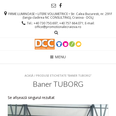
FIRME LUMINOASE • LITERE VOLUMETRICE • Str. Calea Bucuresti, nr. 291F
(langa cladirea NC CONSULTING), Craiova - DOLJ
Tel.: +40 730 750.697; +40 757 664.071; E-mail:
office@promotionalecraiova.ro
MENU
ACASĂ
/ PRODUSE ETICHETATE “BANER TUBORG”
Baner TUBORG
Se afișează singurul rezultat